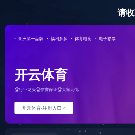
网站乐
乐动在