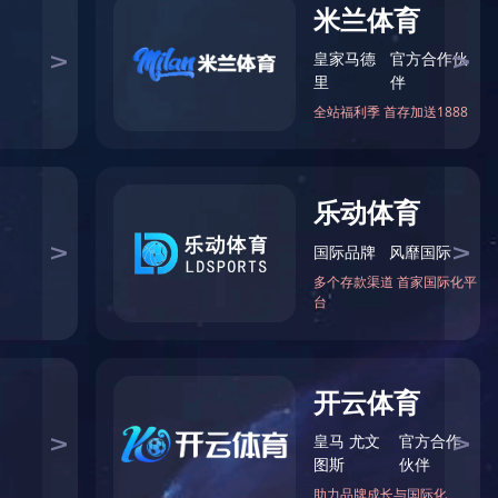
公司地址
公司地址：广州增城区中城智慧园B1栋办公楼