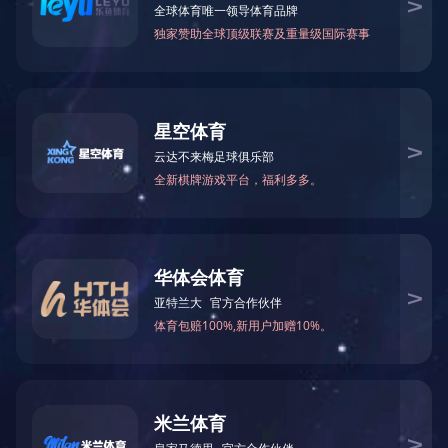
上一个：
联网刷卡投币微信自助洗衣液机的前景怎么样？
下一个：没有了
相关新闻
毛巾柜完整操作流程
国家战略赋能下，自助设备行业迈入数智化发展...
宇脉2026年开工大吉
自助洗车机主板源头厂家
无人值守设备智能管控专家，一卡通用+定制方...
感恩同行，共筑初心——致宇脉电子的每一位伙...
广州宇脉自助洗车主板：创新运营方案，开启智慧...
智能双出水控机：冷热自选，计费精准，校园/商业...
友情链接： |